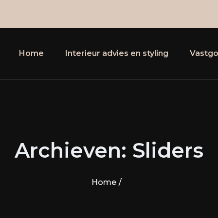
Primary Menu
Home
Interieur advies en styling
Vastgo
Archieven:
Sliders
Home